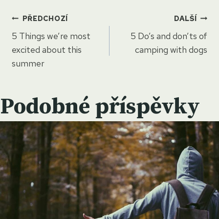
Navigace
PŘEDCHOZÍ
DALŠÍ
5 Things we’re most
5 Do’s and don’ts of
pro
excited about this
camping with dogs
summer
příspěvek
Podobné příspěvky