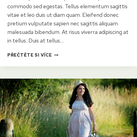
commodo sed egestas. Tellus elementum sagittis
vitae et leo duis ut diam quam. Eleifend donec
pretium vulputate sapien nec sagittis aliquam
malesuada bibendum. At risus viverra adipiscing at
in tellus. Duis at tellus…
5
PŘEČTĚTE SI VÍCE
REASONS
TO
CONSIDER
ADD-
ONS
WHEN
YOU
BOOK