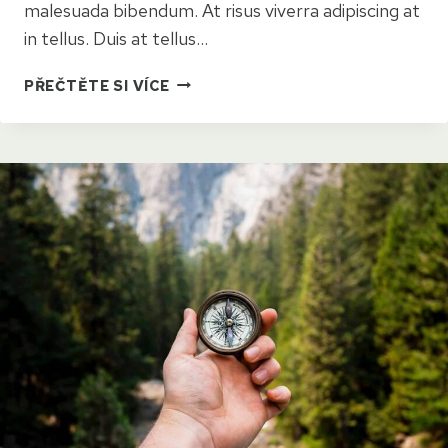
malesuada bibendum. At risus viverra adipiscing at
in tellus. Duis at tellus…
5
PŘEČTĚTE SI VÍCE
NEW
HAMPSHIRE
HIKES
FOR
THE
FAMILY