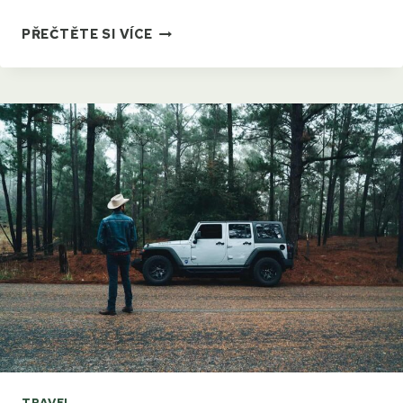
TIPS
PŘEČTĚTE SI VÍCE
&
TRICKS
FOR
THE
FIRST
TIME
CAMPER
TRAVEL