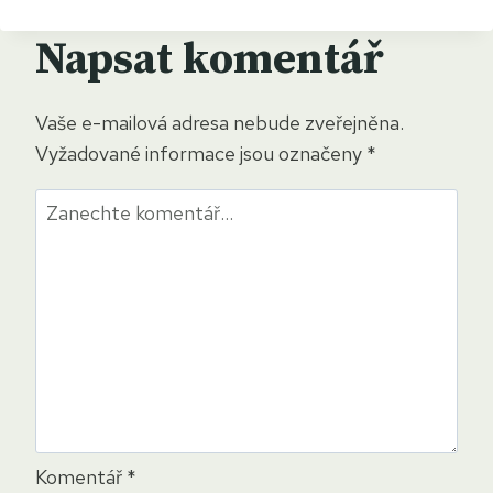
TIPS
FOR
Napsat komentář
YOUR
FAMILY
CAMPING
Vaše e-mailová adresa nebude zveřejněna.
TRIP
Vyžadované informace jsou označeny
*
Komentář
*