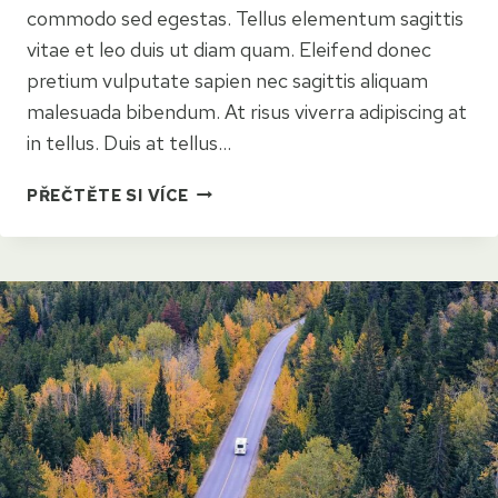
commodo sed egestas. Tellus elementum sagittis
vitae et leo duis ut diam quam. Eleifend donec
pretium vulputate sapien nec sagittis aliquam
malesuada bibendum. At risus viverra adipiscing at
in tellus. Duis at tellus…
CAMPING
PŘEČTĚTE SI VÍCE
ETIQUETTE:
A
GUIDE
TO
BEING
THE
BEST
CAMPER