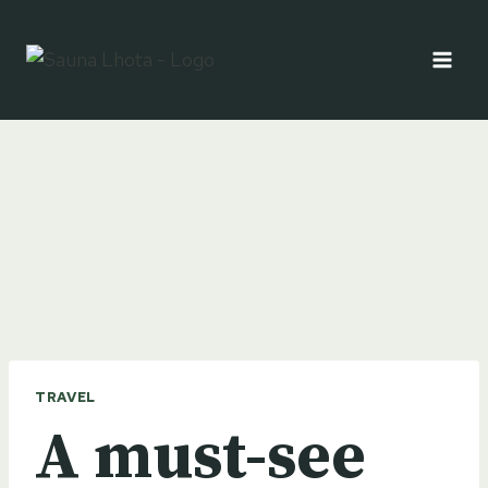
Přeskočit
na
obsah
TRAVEL
A must-see