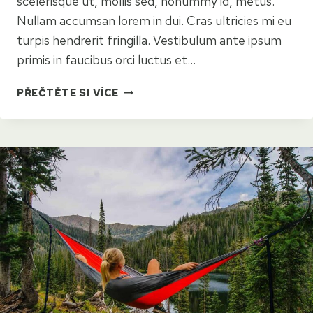
scelerisque ut, mollis sed, nonummy id, metus.
Nullam accumsan lorem in dui. Cras ultricies mi eu
turpis hendrerit fringilla. Vestibulum ante ipsum
primis in faucibus orci luctus et…
HOW
PŘEČTĚTE SI VÍCE
TRAVELING
CAN
CHANGE
YOUR
LIFESTYLE