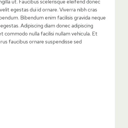
ngilla ut. Faucibus scelerisque eleifend donec
velit egestas dui id ornare. Viverra nibh cras
bibendum. Bibendum enim facilisis gravida neque
is egestas. Adipiscing diam donec adipiscing
met commodo nulla facilisi nullam vehicula. Et
 purus faucibus ornare suspendisse sed