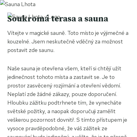
Přeskočit
na
Soukromá terasa a sauna
obsah
Vítejte v magické sauně. Toto místo je výjimečné a
kouzelné. Jsem neskutečně vděčný za možnost
postavit zde saunu.
Naše sauna je otevřena všem, kteří si chtějí užít
jedinečnost tohoto místa a zastavit se. Je to
prostor zasvěcený rozjímání a otevření vědomí.
Neplatí zde žádné zákazy, pouze doporučení.
Hloubku zážitku podtrhnete tím, že vynecháte
světské požitky, a naopak doporučuji zaměřit
veškerou pozornost dovnitř. S tímto přístupem je
vysoce pravděpodobné, že váš zážitek ze
saunování bude jedinečný, a věřte, že je to přesně